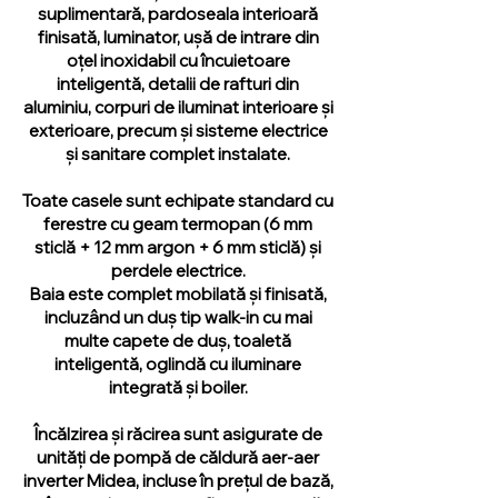
suplimentară, pardoseala interioară
finisată, luminator, ușă de intrare din
oțel inoxidabil cu încuietoare
inteligentă, detalii de rafturi din
aluminiu, corpuri de iluminat interioare și
exterioare, precum și sisteme electrice
și sanitare complet instalate.
Toate casele sunt echipate standard cu
ferestre cu geam termopan (6 mm
sticlă + 12 mm argon + 6 mm sticlă) și
perdele electrice.
Baia este complet mobilată și finisată,
incluzând un duș tip walk-in cu mai
multe capete de duș, toaletă
inteligentă, oglindă cu iluminare
integrată și boiler.
Încălzirea și răcirea sunt asigurate de
unități de pompă de căldură aer-aer
inverter Midea, incluse în prețul de bază,