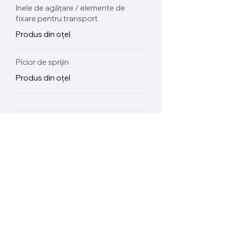
Inele de agățare / elemente de
fixare pentru transport
Produs din oțel
Picior de sprijin
Produs din oțel
Sistem inteligent de control
Panou cu senzor pentru
card de acces –
întrerupător de activare a
electricității
Panou cu funcție de