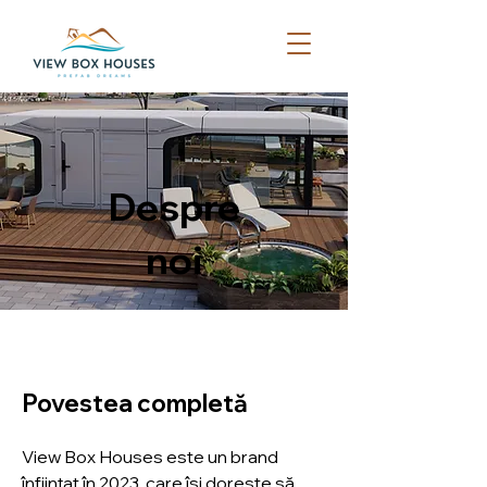
Despre
noi
Povestea completă
View Box Houses este un brand
înființat în 2023, care își dorește să