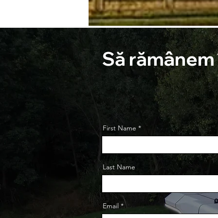
Să rămânem î
First Name
Last Name
Email