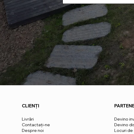
CLIENȚI
PARTENE
Livrări
Devino in
Contactaţi-ne
Devino dis
Despre noi
Locuri de