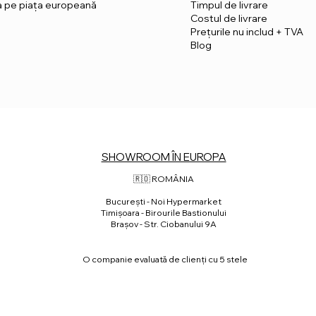
ia pe piața europeană
Timpul de livrare
Costul de livrare
Prețurile nu includ + TVA
Blog
SHOWROOM ÎN EUROPA
🇷🇴 ROMÂNIA
⁠București - Noi Hypermarket
Timișoara - Birourile Bastionului
Brașov - Str. Ciobanului 9A
O companie evaluată de clienți cu 5 stele