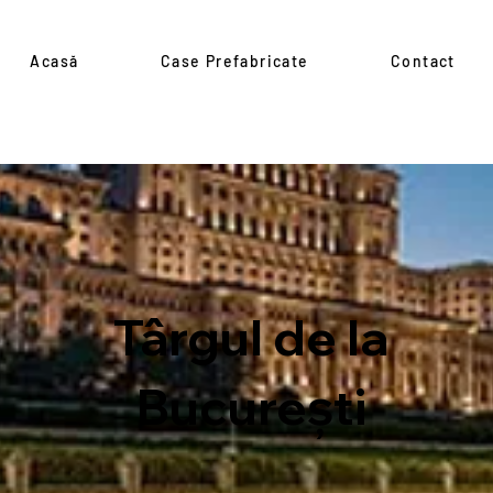
Acasă
Case Prefabricate
Contact
Târgul de la
București