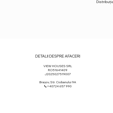
Distribuț
DETALII DESPRE AFACERI
VIEW HOUSES SRL
RO51641409
J2025027519007
Brașov, Str. Ciobanului 9A
📞+40724 657 990