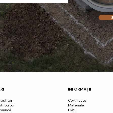
RI
INFORMAȚII
vestitor
Certificate
tribuitor
Materiale
 muncă
Plăți