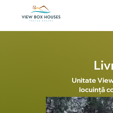
Liv
Unitate ViewB
locuință c