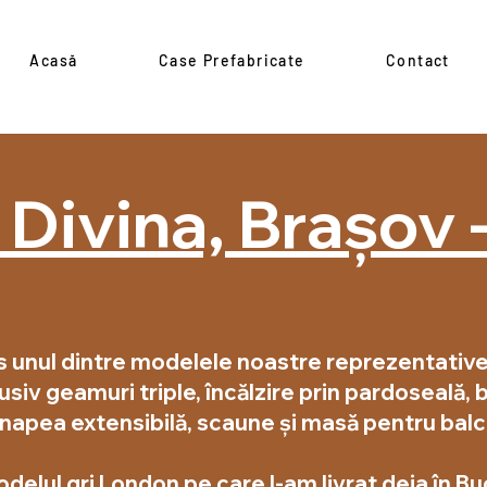
Acasă
Case Prefabricate
Contact
 Divina, Brașov 
s unul dintre modelele noastre reprezentative
usiv geamuri triple, încălzire prin pardoseală, 
anapea extensibilă, scaune și masă pentru balc
delul gri London pe care l-am livrat deja în Bu