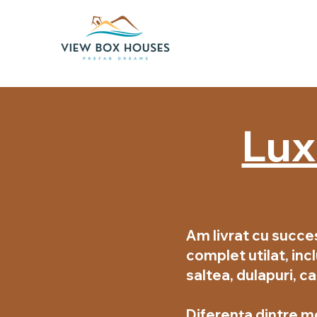
Lux
Am livrat cu succe
complet utilat, incl
saltea, dulapuri, c
Diferența dintre mo