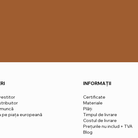
RI
INFORMAȚII
vestitor
Certificate
tribuitor
Materiale
 muncă
Plăți
ia pe piața europeană
Timpul de livrare
Costul de livrare
Prețurile nu includ + TVA
Blog