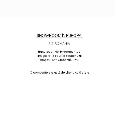
SHOWROOM ÎN EUROPA
🇷🇴 ROMÂNIA
⁠București - Noi Hypermarket
Timișoara - Birourile Bastionului
Brașov - Str. Ciobanului 9A
O companie evaluată de clienți cu 5 stele