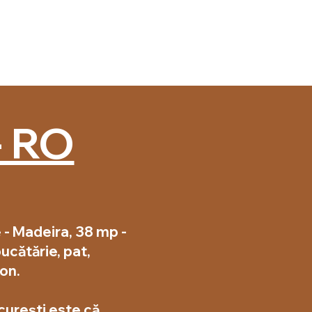
- RO
 - Madeira, 38 mp -
bucătărie, pat,
on.
curești este că