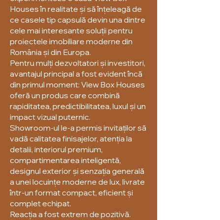
Houses în realitate și să înțeleagă de
ce casele tip capsulă devin una dintre
cele mai interesante soluții pentru
proiectele imobiliare moderne din
România și din Europa.
Pentru mulți dezvoltatori și investitori,
avantajul principal a fost evident încă
din primul moment: View Box Houses
oferă un produs care combină
rapiditatea, predictibilitatea, luxul și un
impact vizual puternic.
Showroom-ul le-a permis invitaților să
vadă calitatea finisajelor, atenția la
detalii, interiorul premium,
compartimentarea inteligentă,
designul exterior și senzația generală
a unei locuințe moderne de lux, livrate
într-un format compact, eficient și
complet echipat.
Reacția a fost extrem de pozitivă.