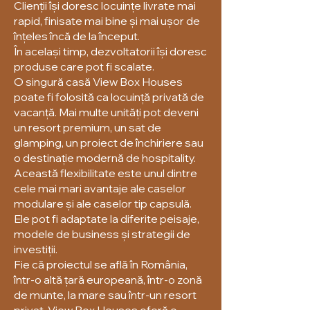
Clienții își doresc locuințe livrate mai
rapid, finisate mai bine și mai ușor de
înțeles încă de la început.
În același timp, dezvoltatorii își doresc
produse care pot fi scalate.
O singură casă View Box Houses
poate fi folosită ca locuință privată de
vacanță. Mai multe unități pot deveni
un resort premium, un sat de
glamping, un proiect de închiriere sau
o destinație modernă de hospitality.
Această flexibilitate este unul dintre
cele mai mari avantaje ale caselor
modulare și ale caselor tip capsulă.
Ele pot fi adaptate la diferite peisaje,
modele de business și strategii de
investiții.
Fie că proiectul se află în România,
într-o altă țară europeană, într-o zonă
de munte, la mare sau într-un resort