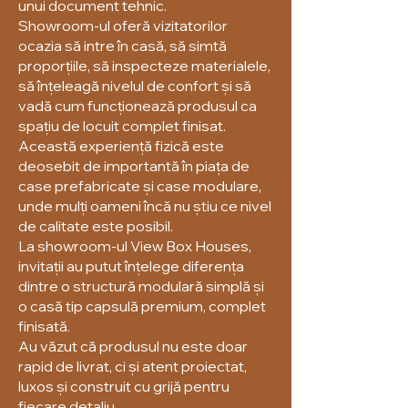
unui document tehnic.
Showroom-ul oferă vizitatorilor
ocazia să intre în casă, să simtă
proporțiile, să inspecteze materialele,
să înțeleagă nivelul de confort și să
vadă cum funcționează produsul ca
spațiu de locuit complet finisat.
Această experiență fizică este
deosebit de importantă în piața de
case prefabricate și case modulare,
unde mulți oameni încă nu știu ce nivel
de calitate este posibil.
La showroom-ul View Box Houses,
invitații au putut înțelege diferența
dintre o structură modulară simplă și
o casă tip capsulă premium, complet
finisată.
Au văzut că produsul nu este doar
rapid de livrat, ci și atent proiectat,
luxos și construit cu grijă pentru
fiecare detaliu.