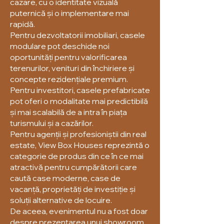
cazare, cu o identitate vizuală
puternică și o implementare mai
rapidă.
Pentru dezvoltatorii imobiliari, casele
modulare pot deschide noi
oportunități pentru valorificarea
terenurilor, venituri din închiriere și
concepte rezidențiale premium.
Pentru investitori, casele prefabricate
pot oferi o modalitate mai predictibilă
și mai scalabilă de a intra în piața
turismului și a cazărilor.
Pentru agenții și profesioniștii din real
estate, View Box Houses reprezintă o
categorie de produs din ce în ce mai
atractivă pentru cumpărătorii care
caută case moderne, case de
vacanță, proprietăți de investiție și
soluții alternative de locuire.
De aceea, evenimentul nu a fost doar
despre prezentarea unui showroom.