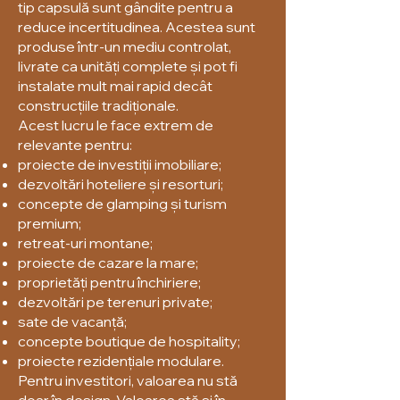
tip capsulă sunt gândite pentru a
reduce incertitudinea. Acestea sunt
produse într-un mediu controlat,
livrate ca unități complete și pot fi
instalate mult mai rapid decât
construcțiile tradiționale.
Acest lucru le face extrem de
relevante pentru:
proiecte de investiții imobiliare;
dezvoltări hoteliere și resorturi;
concepte de glamping și turism
premium;
retreat-uri montane;
proiecte de cazare la mare;
proprietăți pentru închiriere;
dezvoltări pe terenuri private;
sate de vacanță;
concepte boutique de hospitality;
proiecte rezidențiale modulare.
Pentru investitori, valoarea nu stă