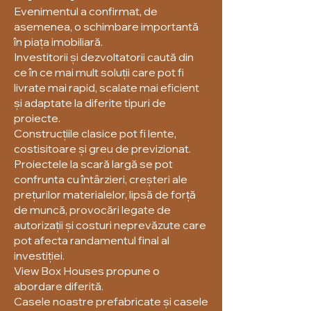
Evenimentul a confirmat, de
asemenea, o schimbare importantă
în piața imobiliară.
Investitorii și dezvoltatorii caută din
ce în ce mai mult soluții care pot fi
livrate mai rapid, scalate mai eficient
și adaptate la diferite tipuri de
proiecte.
Construcțiile clasice pot fi lente,
costisitoare și greu de previzionat.
Proiectele la scară largă se pot
confrunta cu întârzieri, creșteri ale
prețurilor materialelor, lipsă de forță
de muncă, provocări legate de
autorizații și costuri neprevăzute care
pot afecta randamentul final al
investiției.
View Box Houses propune o
abordare diferită.
Casele noastre prefabricate și casele