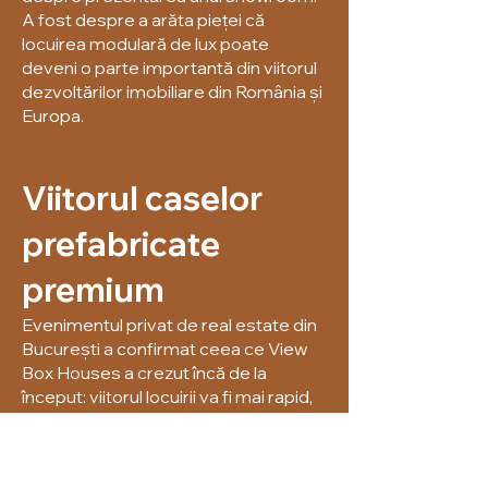
A fost despre a arăta pieței că
locuirea modulară de lux poate
deveni o parte importantă din viitorul
dezvoltărilor imobiliare din România și
Europa.
Viitorul caselor
prefabricate
premium
Evenimentul privat de real estate din
București a confirmat ceea ce View
Box Houses a crezut încă de la
început: viitorul locuirii va fi mai rapid,
mai inteligent, mai flexibil și mai
orientat către design.
Oamenii nu mai caută doar metri