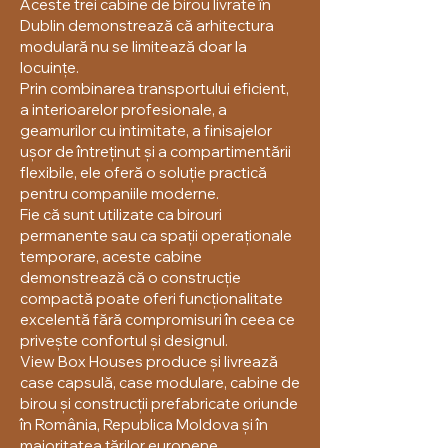
Aceste trei cabine de birou livrate în
Dublin demonstrează că arhitectura
modulară nu se limitează doar la
locuințe.
Prin combinarea transportului eficient,
a interioarelor profesionale, a
geamurilor cu intimitate, a finisajelor
ușor de întreținut și a compartimentării
flexibile, ele oferă o soluție practică
pentru companiile moderne.
Fie că sunt utilizate ca birouri
permanente sau ca spații operaționale
temporare, aceste cabine
demonstrează că o construcție
compactă poate oferi funcționalitate
excelentă fără compromisuri în ceea ce
privește confortul și designul.
View Box Houses produce și livrează
case capsulă, case modulare, cabine de
birou și construcții prefabricate oriunde
în România, Republica Moldova și în
majoritatea țărilor europene.