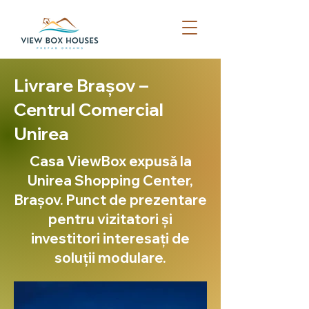
Livrare Brașov –
Centrul Comercial
Unirea
Casa ViewBox expusă la
Unirea Shopping Center,
Brașov. Punct de prezentare
pentru vizitatori și
investitori interesați de
soluții modulare.